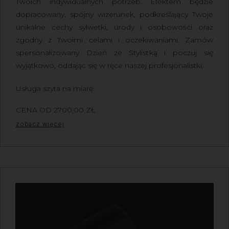
Twoich indywidualnych potrzeb. Efektem będzie
dopracowany, spójny wizerunek, podkreślający Twoje
unikalne cechy sylwetki, urody i osobowości oraz
zgodny z Twoimi celami i oczekiwaniami. Zamów
spersonalizowany Dzień ze Stylistką i poczuj się
wyjątkowo, oddając się w ręce naszej profesjonalistki.
Usługa szyta na miarę.
CENA OD
2700,00
ZŁ
Z VAT
zobacz więcej