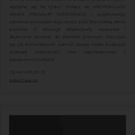
wyróżnić się na rynku?
Dołącz do
MASTERCLASS
INNER PREMIUM EXPERIENCE
– wyjątkowego
szkolenia prowadzonego przez
Ewę Nierzwicką
, które
pomoże Ci stworzyć ekskluzywny wizerunek i
skutecznie docierać do klientów premium. Nauczysz
się, jak komunikować wartość swojej marki, budować
strategię widoczności oraz współpracować z
lususowymi markami.
CENA
1499,00
ZŁ
Z VAT
zobacz więcej