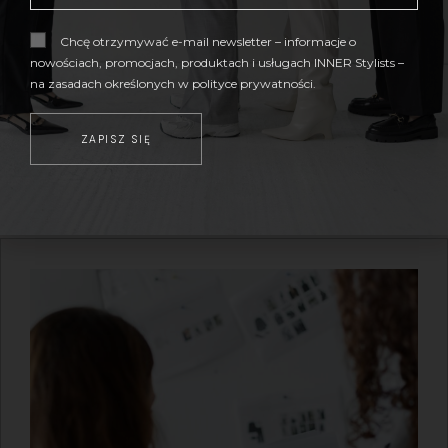
okazję.
Chcę otrzymywać e-mail newsletter – informacje o
CENA OD
500,00
ZŁ
Z VAT
nowościach, promocjach, produktach i usługach INNER Stylists –
zobacz więcej
na zasadach określonych w polityce prywatności.
AKADEMIA DLA STYLISTEK