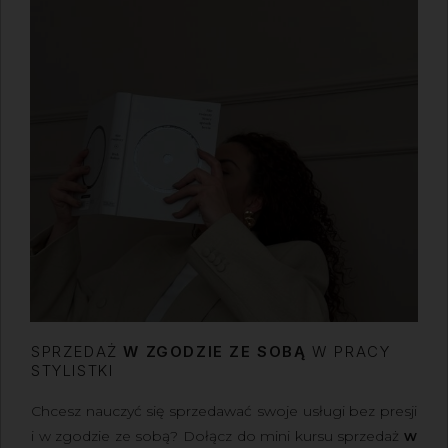
SPRZEDAŻ
W ZGODZIE ZE SOBĄ
W PRACY
STYLISTKI
Chcesz nauczyć się sprzedawać swoje usługi bez presji
i w zgodzie ze sobą?
Dołącz do mini kursu sprzedaż
w