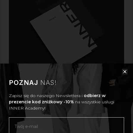
POZNAJ
NAS!
BON PREZENTOWY
Zapisz się do naszego Newslettera i
odbierz w
Bon prezentowy na usługi osobistej stylistki INNER
to
prezencie kod zniżkowy -10%
na wszystkie usługi
luksusowy prezent, który możesz podarować bliskiej Ci
INNER Academy!
kobiecie – swojej partnerce, przyjaciółce lub
wspólniczce w interesach.
Podaruj niezapomniane
doświadczenie z INNER
– idealny prezent na każdą