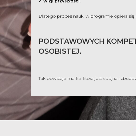
✓
wizji przyszłości.
Dlatego proces nauki w programie opiera się
PODSTAWOWYCH KOMPETEN
OSOBISTEJ.
Tak powstaje marka, która jest spójna i zbudow
PO
Zapisz
-10%
n