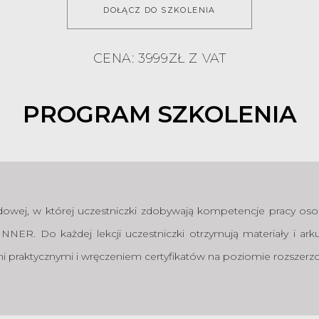
DOŁĄCZ DO SZKOLENIA
cę otrzymywać e-mail newsletter – informacje o nowościach, promocjach,
ach i usługach INNER Stylists – na zasadach określonych w polityce prywatno
CENA: 3999ZŁ Z VAT
PROGRAM SZKOLENIA
owej, w której uczestniczki zdobywają kompetencje pracy osobis
INNER. Do każdej lekcji uczestniczki otrzymują materiały i a
iami praktycznymi i wręczeniem certyfikatów na poziomie rozszer