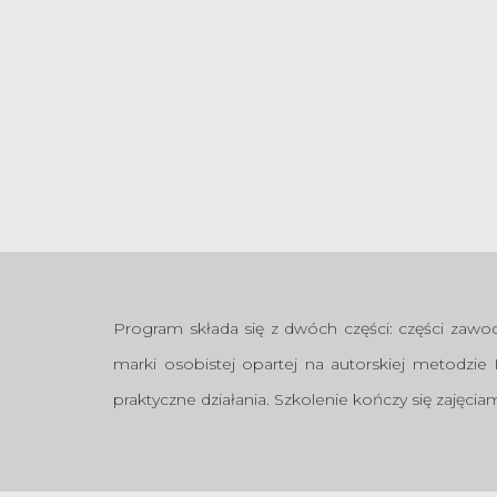
Ch
produkt
Program składa się z dwóch części: części zawod
marki osobistej opartej na autorskiej metodzie 
praktyczne działania. Szkolenie kończy się zajęc