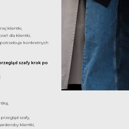
ej klientki,
ań dla klientki,
ra potrzebuje konkretnych
 przegląd szafy krok po
E
ntką,
przegląd szafy,
arderoby klientki,