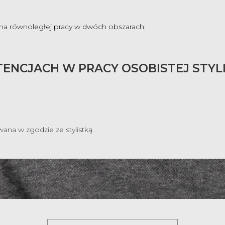
 na równoległej pracy w dwóch obszarach:
CJACH W PRACY OSOBISTEJ STYLIS
ana w zgodzie ze stylistką.
ZNAJ
NAS!
 się do naszego Newslettera i
odbierz w prezencie kod zn
a wszystkie usługi INNER Academy!