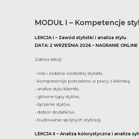
MODUŁ I – Kompetencje styl
LEKCJA I – Zawód stylistki i analiza stylu.
DATA: 2 WRZEŚNIA 2026 – NAGRANIE ONLINE
Zakres lekcji:
• r
ola i zadania osobistej stylistki,
•
kompetencje potrzebne w pracy z klientką,
•
analiza stylu klientki,
•
główne typy stylów,
•
łączenie stylów,
•
dobór dodatków,
•
budowanie spójnych stylizacji.
LEKCJA II – Analiza kolorystyczna i analiza syl