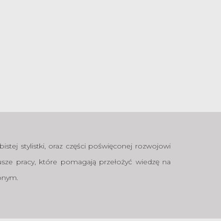
ści.
tej stylistki, oraz części poświęconej rozwojowi
rkusze pracy, które pomagają przełożyć wiedzę na
zonym.