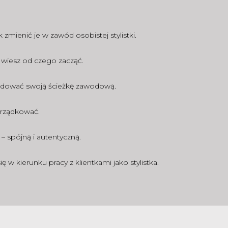
k zmienić je w zawód osobistej stylistki.
e wiesz od czego zacząć.
 budować swoją ścieżkę zawodową.
orządkować.
– spójną i autentyczną.
ę w kierunku pracy z klientkami jako stylistka.