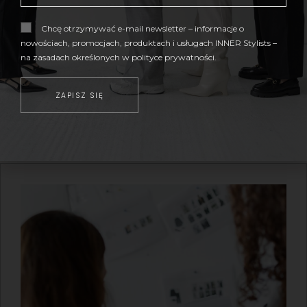
okazję.
Chcę otrzymywać e-mail newsletter – informacje o
CENA OD
500,00
ZŁ
Z VAT
nowościach, promocjach, produktach i usługach INNER Stylists –
zobacz więcej
na zasadach określonych w polityce prywatności.
AKADEMIA DLA STYLISTEK