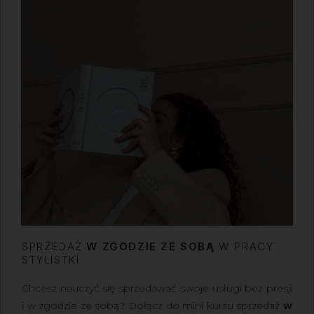
SPRZEDAŻ
W ZGODZIE ZE SOBĄ
W PRACY
STYLISTKI
Chcesz nauczyć się sprzedawać swoje usługi bez presji
i w zgodzie ze sobą?
Dołącz do mini kursu sprzedaż
w