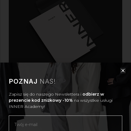
POZNAJ
NAS!
BON PREZENTOWY
Zapisz się do naszego Newslettera i
odbierz w
Bon prezentowy na usługi osobistej stylistki INNER
to
prezencie kod zniżkowy -10%
na wszystkie usługi
luksusowy prezent, który możesz podarować bliskiej Ci
INNER Academy!
kobiecie – swojej partnerce, przyjaciółce lub
wspólniczce w interesach.
Podaruj niezapomniane
doświadczenie z INNER
– idealny prezent na każdą