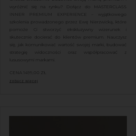
wyróżnić się na rynku?
Dołącz do
MASTERCLASS
INNER PREMIUM EXPERIENCE
– wyjątkowego
szkolenia prowadzonego przez
Ewę Nierzwicką
, które
pomoże Ci stworzyć ekskluzywny wizerunek i
skutecznie docierać do klientów premium. Nauczysz
się, jak komunikować wartość swojej marki, budować
strategię widoczności oraz współpracować z
lususowymi markami.
CENA
1499,00
ZŁ
Z VAT
zobacz więcej