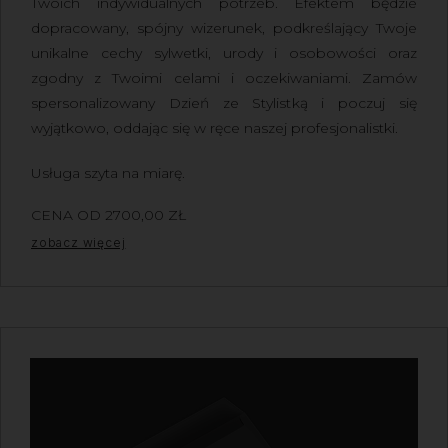
Twoich indywidualnych potrzeb. Efektem będzie
dopracowany, spójny wizerunek, podkreślający Twoje
unikalne cechy sylwetki, urody i osobowości oraz
zgodny z Twoimi celami i oczekiwaniami. Zamów
spersonalizowany Dzień ze Stylistką i poczuj się
wyjątkowo, oddając się w ręce naszej profesjonalistki.
Usługa szyta na miarę.
CENA OD
2700,00
ZŁ
Z VAT
zobacz więcej